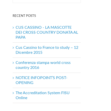
RECENT POSTS
CUS CASSINO - LA MASCOTTE
DEI CROSS COUNTRY DONATA AL
PAPA
Cus Cassino to France to study – 12
Dicembre 2015
Conferenza stampa world cross
country 2016
NOTICE INFOPOINT’S POST-
OPENING
The Accreditation System FISU
Online