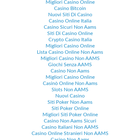
Migliori Casino Online
Casino Bitcoin
Nuovi Siti Di Casino
Casino Online Italia
Casino Sicuri Non Aams
Siti Di Casino Online
Crypto Casino Italia
Migliori Casino Online
Lista Casino Online Non Aams
Migliori Casino Non AAMS
Giochi Senza AAMS
Casino Non Aams
Migliori Casino Online
Casinò Online Non Aams
Slots Non AAMS
Nuovi Casino
Siti Poker Non Aams
Siti Poker Online
Migliori Siti Poker Online
Casino Non Aams Sicuri
Casino Italiani Non AAMS
Casino Online Stranieri Non AAMS
Casino Non Aams