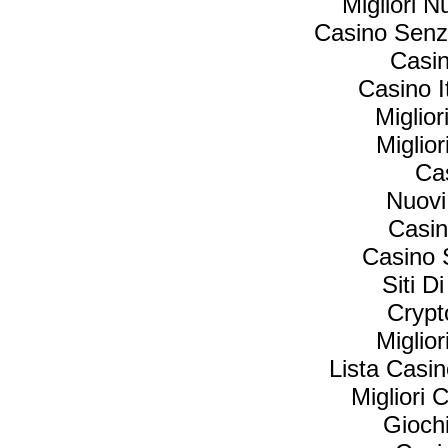
Migliori N
Casino Senz
Casin
Casino I
Miglior
Miglio
Cas
Nuovi
Casin
Casino 
Siti D
Crypt
Miglio
Lista Casi
Migliori
Gioch